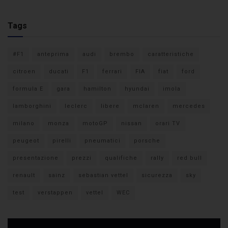
Tags
#F1
anteprima
audi
brembo
caratteristiche
citroen
ducati
F1
ferrari
FIA
fiat
ford
formula E
gara
hamilton
hyundai
imola
lamborghini
leclerc
libere
mclaren
mercedes
milano
monza
motoGP
nissan
orari TV
peugeot
pirelli
pneumatici
porsche
presentazione
prezzi
qualifiche
rally
red bull
renault
sainz
sebastian vettel
sicurezza
sky
test
verstappen
vettel
WEC