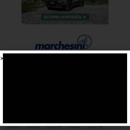
Tags
#F1
anteprima
audi
brembo
caratteristiche
citroen
ducati
F1
ferrari
FIA
fiat
ford
formula E
gara
hamilton
hyundai
imola
lamborghini
leclerc
libere
mclaren
mercedes
milano
monza
motoGP
nissan
orari TV