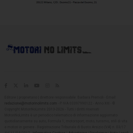
Editore | proprietario | direttore responsabile: Barbara Premoli - Email:
redazione@motorinolimits.com
- P. IVA 03397990122 - Anno XIII - ©
Copyright MotoriNoLimits 2013-2026 - Tutti i diritti riservati
MotoriNoLimits è un periodico telematico di informazione aggiornato
quotidianamente su auto, Formula 1, motorsport, moto, turismo, stili di vita
e motori in genere - Registrazione Tribunale di Busto Arsizio (VA) n. 03/17
del 11/04/2017 -
Informativa Cookies
|
Advertising
|
Disclaimer
|
Note Legali