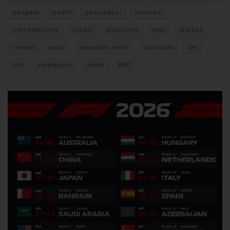
peugeot
pirelli
pneumatici
porsche
presentazione
prezzi
qualifiche
rally
red bull
renault
sainz
sebastian vettel
sicurezza
sky
test
verstappen
vettel
WEC