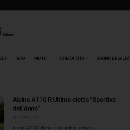
TECH
ECO
MOTO
STILI DI VITA
SOGNO E REALTÀ
Alpine A110 R Ultime eletta “Sportiva
dell’Anno”
27 MARZO 2026
Alpine A110 R Ultime continua la sua ascesa