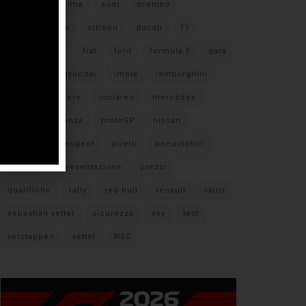
#F1
anteprima
audi
brembo
caratteristiche
citroen
ducati
F1
ferrari
FIA
fiat
ford
formula E
gara
hamilton
hyundai
imola
lamborghini
leclerc
libere
mclaren
mercedes
milano
monza
motoGP
nissan
orari TV
peugeot
pirelli
pneumatici
porsche
presentazione
prezzi
qualifiche
rally
red bull
renault
sainz
sebastian vettel
sicurezza
sky
test
verstappen
vettel
WEC