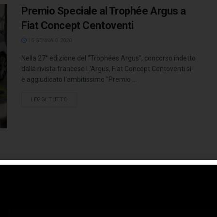
Premio Speciale al Trophée Argus a
Fiat Concept Centoventi
15 GENNAIO 2020
Nella 27° edizione del "Trophées Argus", concorso indetto
dalla rivista francese L'Argus, Fiat Concept Centoventi si
è aggiudicato l'ambitissimo "Premio ...
LEGGI TUTTO