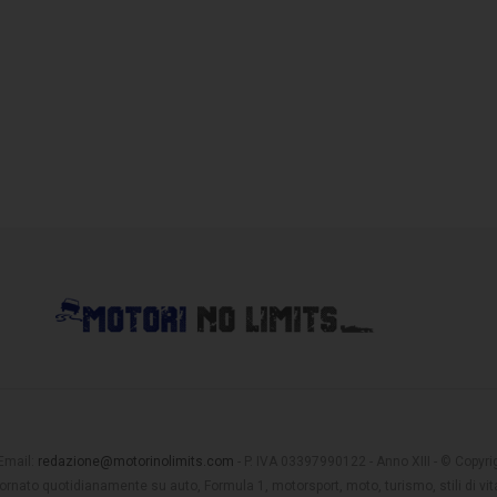
 Email:
redazione@motorinolimits.com
- P. IVA 03397990122 - Anno XIII - © Copyrigh
rnato quotidianamente su auto, Formula 1, motorsport, moto, turismo, stili di vita