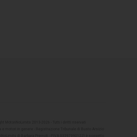
t MotoriNoLimits 2013-2026 - Tutti i diritti riservati
 e motori in genere - Registrazione Tribunale di Busto Arsizio
oriNoLimits di Barbara Premoli - P.IVA 03397990122) è soggetto