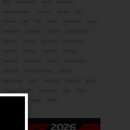
#F1
anteprima
audi
brembo
caratteristiche
citroen
ducati
F1
ferrari
FIA
fiat
ford
formula E
gara
hamilton
hyundai
imola
lamborghini
leclerc
libere
mclaren
mercedes
milano
monza
motoGP
nissan
orari TV
peugeot
pirelli
pneumatici
porsche
presentazione
prezzi
qualifiche
rally
red bull
renault
sainz
sebastian vettel
sicurezza
sky
test
verstappen
vettel
WEC