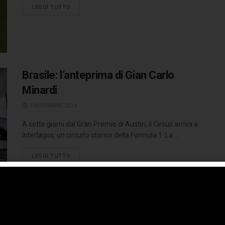
LEGGI TUTTO
Brasile: l’anteprima di Gian Carlo
Minardi
7 NOVEMBRE 2014
A sette giorni dal Gran Premio di Austin, il Circus arriva a
Interlagos, un circuito storico della Formula 1. La ...
LEGGI TUTTO
La Scuderia e il Brasile: una lunga love