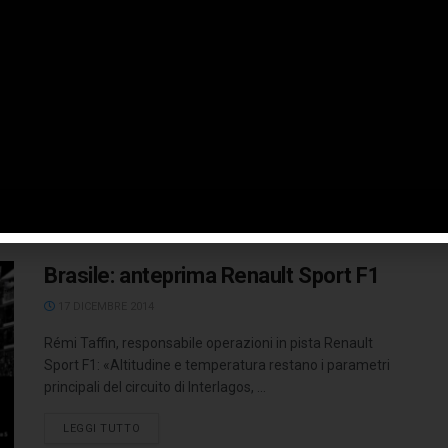
story
6 NOVEMBRE 2014
Quello che si corre domenica è il 42° Gran Premio del
Brasile. La gara è stata introdotta nel calendario di ...
LEGGI TUTTO
Brasile: anteprima Renault Sport F1
17 DICEMBRE 2014
Rémi Taffin, responsabile operazioni in pista Renault
Sport F1: «Altitudine e temperatura restano i parametri
principali del circuito di Interlagos, ...
LEGGI TUTTO