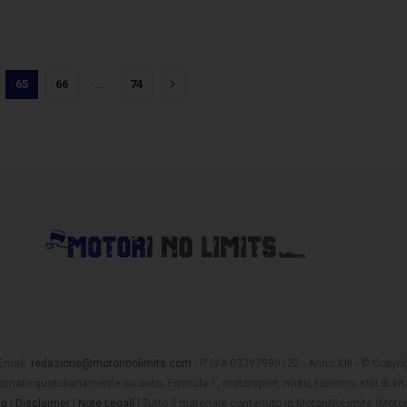
65
66
…
74
 Email:
redazione@motorinolimits.com
- P. IVA 03397990122 - Anno XIII - © Copyrigh
rnato quotidianamente su auto, Formula 1, motorsport, moto, turismo, stili di vita
ng
|
Disclaimer
|
Note Legali
| Tutto il materiale contenuto in MotoriNoLimits (Mot