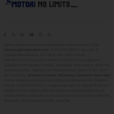
Editore | proprietario | direttore responsabile: Barbara Premoli - Email:
redazione@motorinolimits.com
- P. IVA 03397990122 - Anno XIII - ©
Copyright MotoriNoLimits 2013-2026 - Tutti i diritti riservati
MotoriNoLimits è un periodico telematico di informazione aggiornato
quotidianamente su auto, Formula 1, motorsport, moto, turismo, stili di vita
e motori in genere - Registrazione Tribunale di Busto Arsizio (VA) n. 03/17
del 11/04/2017 -
Informativa Cookies
|
Advertising
|
Disclaimer
|
Note Legali
| Tutto il materiale contenuto in MotoriNoLimits (MotoriNoLimits di Barbara
Premoli - P.IVA 03397990122) è soggetto alle leggi sul Copyright © | Se non
indicato in modo esplicito, tutte le immagini sul sito provengono dai siti
stampa di team e Case, che ne concedono la licenza per utilizzo editoriale
Webmaster: Stefano Boeri | Provider: Aruba Spa