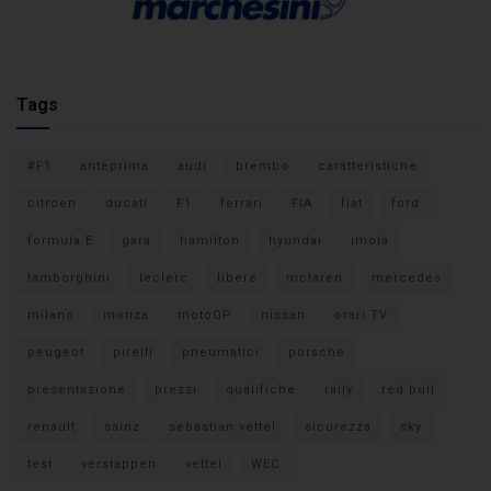
Tags
#F1
anteprima
audi
brembo
caratteristiche
citroen
ducati
F1
ferrari
FIA
fiat
ford
formula E
gara
hamilton
hyundai
imola
lamborghini
leclerc
libere
mclaren
mercedes
milano
monza
motoGP
nissan
orari TV
peugeot
pirelli
pneumatici
porsche
presentazione
prezzi
qualifiche
rally
red bull
renault
sainz
sebastian vettel
sicurezza
sky
test
verstappen
vettel
WEC