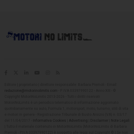
Editore | proprietario | direttore responsabile: Barbara Premoli - Email:
redazione@motorinolimits.com
- P. IVA 03397990122 - Anno XIII - ©
Copyright MotoriNoLimits 2013-2026 - Tutti i diritti riservati
MotoriNoLimits è un periodico telematico di informazione aggiornato
quotidianamente su auto, Formula 1, motorsport, moto, turismo, stili di vita
e motori in genere - Registrazione Tribunale di Busto Arsizio (VA) n. 03/17
del 11/04/2017 -
Informativa Cookies
|
Advertising
|
Disclaimer
|
Note Legali
| Tutto il materiale contenuto in MotoriNoLimits (MotoriNoLimits di Barbara
Premoli - P.IVA 03397990122) è soggetto alle leggi sul Copyright © | Se non