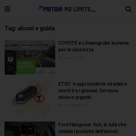
Tag:
alcool e guida
COYOTE e Löwengrube insieme
per la sicurezza
26 LUGLIO 2022
ETSC: troppi incidenti stradali e
morti tra i giovani. Servono
misure urgenti
29 OTTOBRE 2021
Ford Hangover Suit, la tuta che
simula i postumi dell’alcool