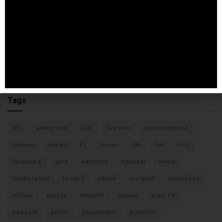
Tags
#F1
anteprima
audi
brembo
caratteristiche
citroen
ducati
F1
ferrari
FIA
fiat
ford
formula E
gara
hamilton
hyundai
imola
lamborghini
leclerc
libere
mclaren
mercedes
milano
monza
motoGP
nissan
orari TV
peugeot
pirelli
pneumatici
porsche