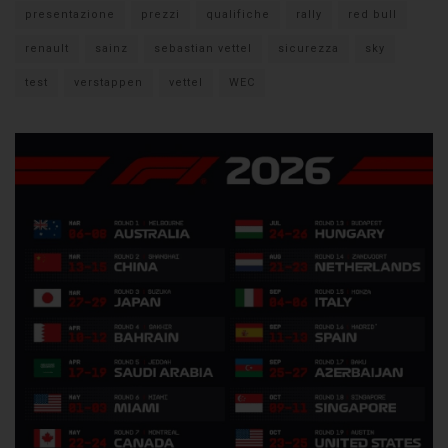
presentazione
prezzi
qualifiche
rally
red bull
renault
sainz
sebastian vettel
sicurezza
sky
test
verstappen
vettel
WEC