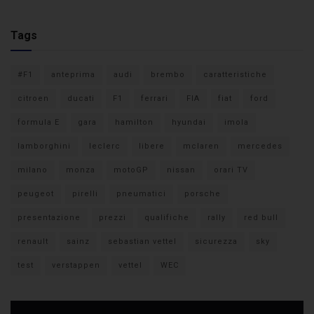
Tags
#F1
anteprima
audi
brembo
caratteristiche
citroen
ducati
F1
ferrari
FIA
fiat
ford
formula E
gara
hamilton
hyundai
imola
lamborghini
leclerc
libere
mclaren
mercedes
milano
monza
motoGP
nissan
orari TV
peugeot
pirelli
pneumatici
porsche
presentazione
prezzi
qualifiche
rally
red bull
renault
sainz
sebastian vettel
sicurezza
sky
test
verstappen
vettel
WEC