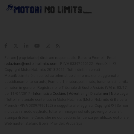
Editore | proprietario | direttore responsabile: Barbara Premoli - Email:
redazione@motorinolimits.com
- P. IVA 03397990122 - Anno XIII - ©
Copyright MotoriNoLimits 2013-2026 - Tutti i diritti riservati
MotoriNoLimits è un periodico telematico di informazione aggiornato
quotidianamente su auto, Formula 1, motorsport, moto, turismo, stili di vita
e motori in genere - Registrazione Tribunale di Busto Arsizio (VA) n. 03/17
del 11/04/2017 -
Informativa Cookies
|
Advertising
|
Disclaimer
|
Note Legali
| Tutto il materiale contenuto in MotoriNoLimits (MotoriNoLimits di Barbara
Premoli - P.IVA 03397990122) è soggetto alle leggi sul Copyright © | Se non
indicato in modo esplicito, tutte le immagini sul sito provengono dai siti
stampa di team e Case, che ne concedono la licenza per utilizzo editoriale
Webmaster: Stefano Boeri | Provider: Aruba Spa