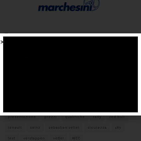
Tags
#F1
anteprima
audi
brembo
caratteristiche
citroen
ducati
F1
ferrari
FIA
fiat
ford
formula E
gara
hamilton
hyundai
imola
lamborghini
leclerc
libere
mclaren
mercedes
milano
monza
motoGP
nissan
orari TV
peugeot
pirelli
pneumatici
porsche
presentazione
prezzi
qualifiche
rally
red bull
renault
sainz
sebastian vettel
sicurezza
sky
test
verstappen
vettel
WEC