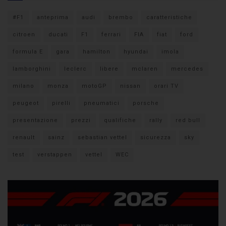
#F1
anteprima
audi
brembo
caratteristiche
citroen
ducati
F1
ferrari
FIA
fiat
ford
formula E
gara
hamilton
hyundai
imola
lamborghini
leclerc
libere
mclaren
mercedes
milano
monza
motoGP
nissan
orari TV
peugeot
pirelli
pneumatici
porsche
presentazione
prezzi
qualifiche
rally
red bull
renault
sainz
sebastian vettel
sicurezza
sky
test
verstappen
vettel
WEC