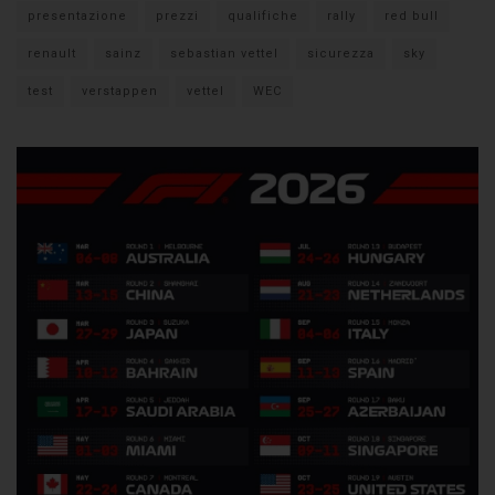
presentazione
prezzi
qualifiche
rally
red bull
renault
sainz
sebastian vettel
sicurezza
sky
test
verstappen
vettel
WEC