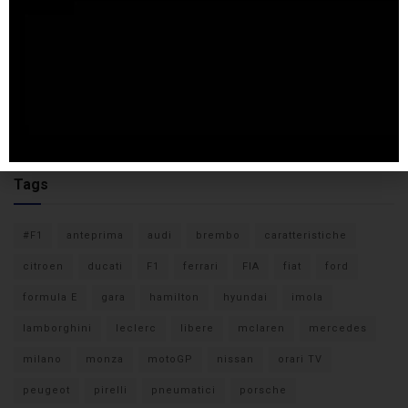
Tags
#F1
anteprima
audi
brembo
caratteristiche
citroen
ducati
F1
ferrari
FIA
fiat
ford
formula E
gara
hamilton
hyundai
imola
lamborghini
leclerc
libere
mclaren
mercedes
milano
monza
motoGP
nissan
orari TV
peugeot
pirelli
pneumatici
porsche