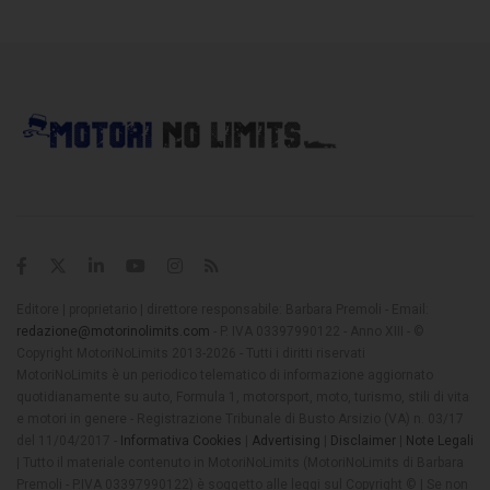
Editore | proprietario | direttore responsabile: Barbara Premoli - Email:
redazione@motorinolimits.com
- P. IVA 03397990122 - Anno XIII - ©
Copyright MotoriNoLimits 2013-2026 - Tutti i diritti riservati
MotoriNoLimits è un periodico telematico di informazione aggiornato
quotidianamente su auto, Formula 1, motorsport, moto, turismo, stili di vita
e motori in genere - Registrazione Tribunale di Busto Arsizio (VA) n. 03/17
del 11/04/2017 -
Informativa Cookies
|
Advertising
|
Disclaimer
|
Note Legali
| Tutto il materiale contenuto in MotoriNoLimits (MotoriNoLimits di Barbara
Premoli - P.IVA 03397990122) è soggetto alle leggi sul Copyright © | Se non