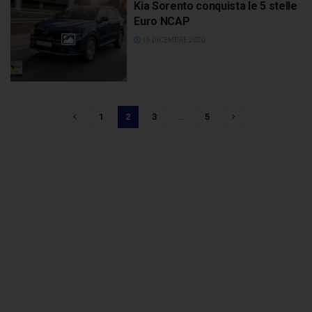
Kia Sorento conquista le 5 stelle
Euro NCAP
16 DICEMBRE 2020
1
2
3
…
5