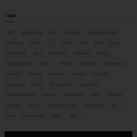
Tags
#F1
anteprima
audi
brembo
caratteristiche
citroen
ducati
F1
ferrari
FIA
fiat
ford
formula E
gara
hamilton
hyundai
imola
lamborghini
leclerc
libere
mclaren
mercedes
milano
monza
motoGP
nissan
orari TV
peugeot
pirelli
pneumatici
porsche
presentazione
prezzi
qualifiche
rally
red bull
renault
sainz
sebastian vettel
sicurezza
sky
test
verstappen
vettel
WEC