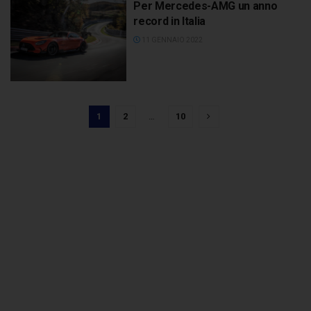
Per Mercedes-AMG un anno
record in Italia
11 GENNAIO 2022
1
2
…
10