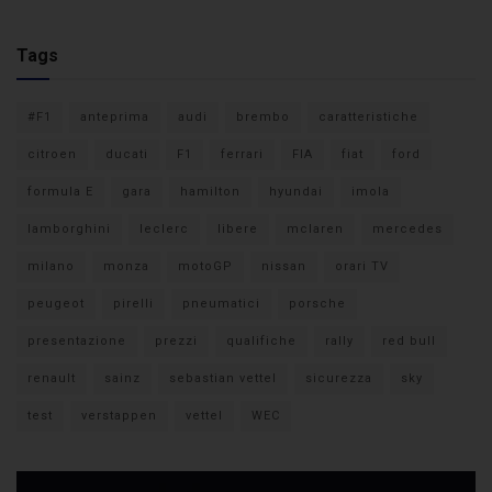
Tags
#F1
anteprima
audi
brembo
caratteristiche
citroen
ducati
F1
ferrari
FIA
fiat
ford
formula E
gara
hamilton
hyundai
imola
lamborghini
leclerc
libere
mclaren
mercedes
milano
monza
motoGP
nissan
orari TV
peugeot
pirelli
pneumatici
porsche
presentazione
prezzi
qualifiche
rally
red bull
renault
sainz
sebastian vettel
sicurezza
sky
test
verstappen
vettel
WEC