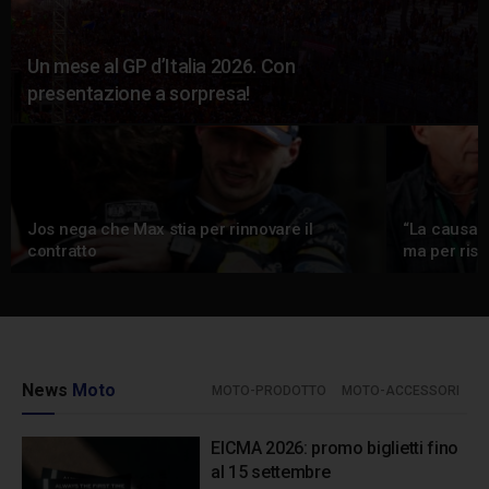
Un mese al GP d’Italia 2026. Con
presentazione a sorpresa!
Jos nega che Max stia per rinnovare il
“La causa c
contratto
ma per risp
News
Moto
MOTO-PRODOTTO
MOTO-ACCESSORI
EICMA 2026: promo biglietti fino
al 15 settembre