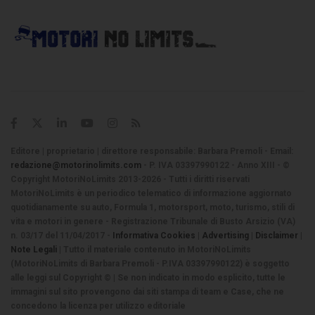
Editore | proprietario | direttore responsabile: Barbara Premoli - Email:
redazione@motorinolimits.com
- P. IVA 03397990122 - Anno XIII - ©
Copyright MotoriNoLimits 2013-2026 - Tutti i diritti riservati
MotoriNoLimits è un periodico telematico di informazione aggiornato
quotidianamente su auto, Formula 1, motorsport, moto, turismo, stili di
vita e motori in genere - Registrazione Tribunale di Busto Arsizio (VA)
n. 03/17 del 11/04/2017 -
Informativa Cookies
|
Advertising
|
Disclaimer
|
Note Legali
| Tutto il materiale contenuto in MotoriNoLimits
(MotoriNoLimits di Barbara Premoli - P.IVA 03397990122) è soggetto
alle leggi sul Copyright © | Se non indicato in modo esplicito, tutte le
immagini sul sito provengono dai siti stampa di team e Case, che ne
concedono la licenza per utilizzo editoriale