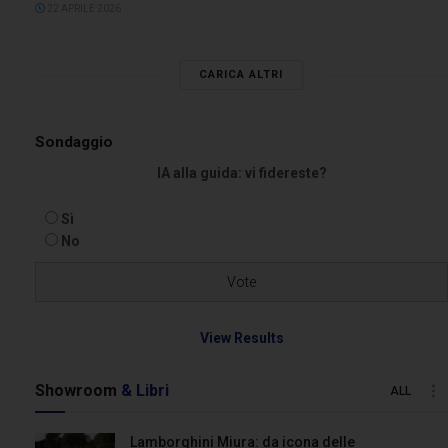
22 APRILE 2026
CARICA ALTRI
Sondaggio
IA alla guida: vi fidereste?
Sì
No
View Results
Showroom
& Libri
ALL
Lamborghini Miura: da icona delle