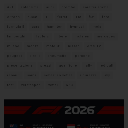
#F1
anteprima
audi
brembo
caratteristiche
citroen
ducati
F1
ferrari
FIA
fiat
ford
formula E
gara
hamilton
hyundai
imola
lamborghini
leclerc
libere
mclaren
mercedes
milano
monza
motoGP
nissan
orari TV
peugeot
pirelli
pneumatici
porsche
presentazione
prezzi
qualifiche
rally
red bull
renault
sainz
sebastian vettel
sicurezza
sky
test
verstappen
vettel
WEC