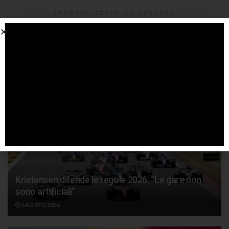
SPONSORIZZATO DA ADSENSE
Articoli
correlati
Kristensen difende le regole 2026: “Le gare non
sono artificiali”
6 AGOSTO 2026