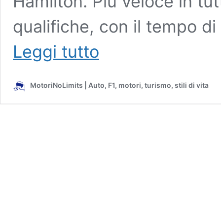
Hamilton. Più veloce in tut
qualifiche, con il tempo di
Brasile:
Leggi tutto
Verstappen
perfetto
in
MotoriNoLimits | Auto, F1, motori, turismo, stili di vita
pole,
davanti
a
Vettel
e
Hamilton