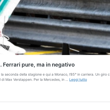
 Ferrari pure, ma in negativo
la seconda della stagione e qui a Monaco, l’85° in carriera. Un giro ch
Monaco:
ull di Max Verstappen. Per la Mercedes, in …
Leggi tutto
in
qualifica
Mercedes
da
paura.